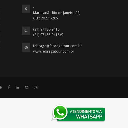
•
Maracanã - Rio de Janeiro / RJ
CEP: 20271-205
(21) 97186-9416
(21) 97186-9416
febraga@febragatour.com.br
www.febragatour.com.br