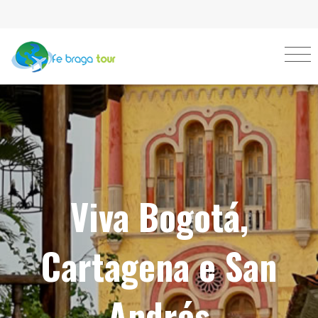
Viva Bogotá,
Cartagena e San
Andrés