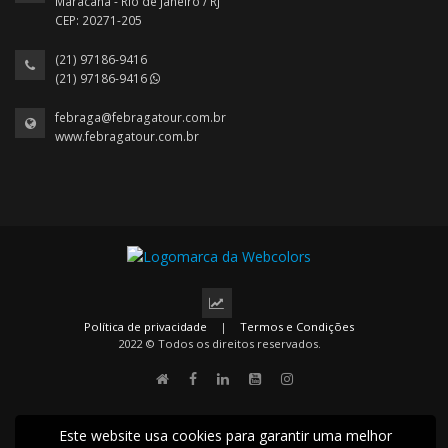
Maracanã - Rio de Janeiro / RJ
CEP: 20271-205
(21) 97186-9416
(21) 97186-9416
febraga@febragatour.com.br
www.febragatour.com.br
Política de privacidade
|
Termos e Condições
2022 © Todos os direitos reservados.
Este website usa cookies para garantir uma melhor